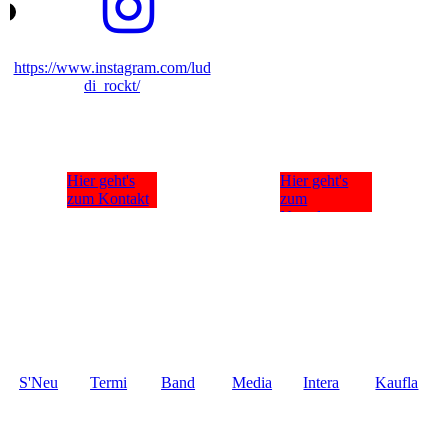
https://www.instagram.com/lud
di_rockt/
Hier geht's
Hier geht's
zum Kontakt
zum
Newsletter
S'Neu
Termi
Band
Media
Intera
Kaufla
scht
ne
thek
ktiv
den