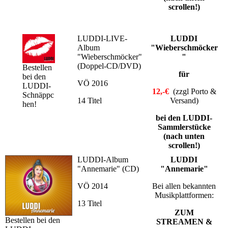
scrollen!)
LUDDI-LIVE-
LUDDI
Album
"Wieberschmöcker
"Wieberschmöcker"
"
(Doppel-CD/DVD)
Bestellen
für
bei den
VÖ 2016
LUDDI-
12,-€
(zzgl Porto &
Schnäppc
14 Titel
Versand)
hen!
bei den LUDDI-
Sammlerstücke
(nach unten
scrollen!)
LUDDI-Album
LUDDI
"Annemarie" (CD)
"Annemarie"
VÖ 2014
Bei allen bekannten
Musikplattformen:
13 Titel
ZUM
Bestellen bei den
STREAMEN &