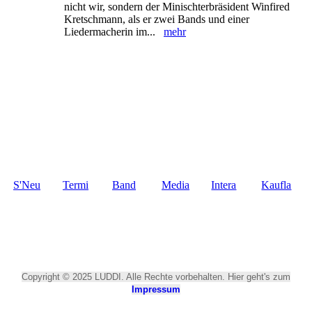
nicht wir, sondern der Minischterbräsident Winfired
Kretschmann, als er zwei Bands und einer
Liedermacherin im...
mehr
S'Neu
Termi
Band
Media
Intera
Kaufla
scht
ne
thek
ktiv
den
Copyright © 2025 LUDDI. Alle Rechte vorbehalten. Hier geht's zum
Impressum